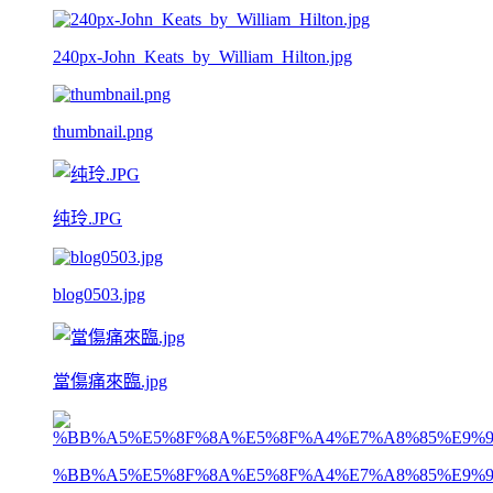
240px-John_Keats_by_William_Hilton.jpg
thumbnail.png
纯玲.JPG
blog0503.jpg
當傷痛來臨.jpg
%BB%A5%E5%8F%8A%E5%8F%A4%E7%A8%85%E9%9