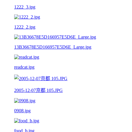
1222_3.jpg
1222_2.jpg
13B36678E5D166957E5D6E_Large.jpg
readcat.jpg
2005-12-07京都 105.JPG
0908.jpg
food_b.jpg