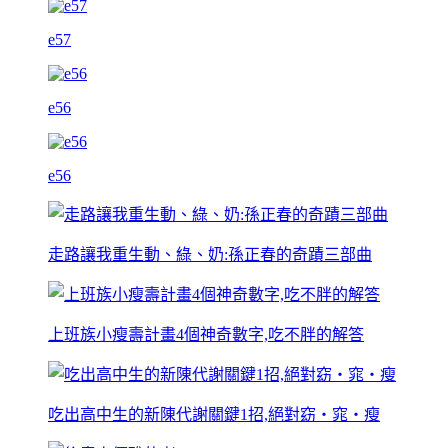
e57
e56
e56
走路讓我重生動、綠、奶:孫正春的奇蹟三部曲
上班族小瘦壽計畫4個神奇數字,吃不胖的解答
吃出高中生的新陳代謝關鍵1招,絕對窈‧窕‧瘦