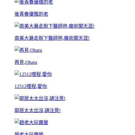
後青春優雅的老
南美大暴走脫下醫師袍,魔術闖天涯!
再見,Ohara
12512哩程,愛你
鄰居太太出沒,請注意!
趙老大玩露營