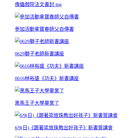
傀儡戲院法文書封.jpg
參加活動拿寶春師父自傳書
0629獅子老師新書講座
0616林裕盛《功夫》新書講座
黑馬王子大學畢業了
6/9(日)《跟著梁旅珠教出好孩子》新書簽講會