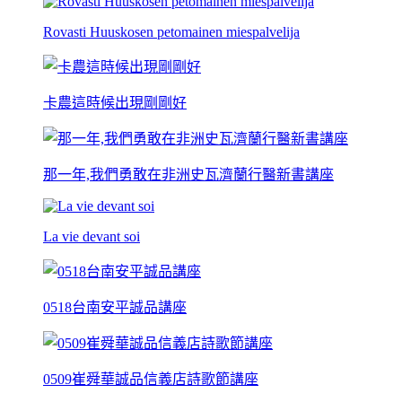
Rovasti Huuskosen petomainen miespalvelija
卡農這時候出現剛剛好
那一年,我們勇敢在非洲史瓦濟蘭行醫新書講座
La vie devant soi
0518台南安平誠品講座
0509崔舜華誠品信義店詩歌節講座