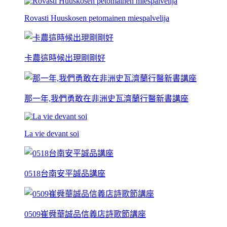
Rovasti Huuskosen petomainen miespalvelija
卡農這時候出現剛剛好
那一年,我們勇敢在非洲史瓦濟蘭行醫新書講座
La vie devant soi
0518台南安平誠品講座
0509崔舜華誠品信義店詩歌節講座