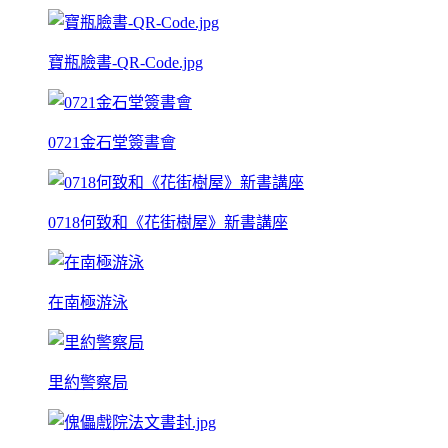
寶瓶臉書-QR-Code.jpg
0721金石堂簽書會
0718何致和《花街樹屋》新書講座
在南極游泳
里約警察局