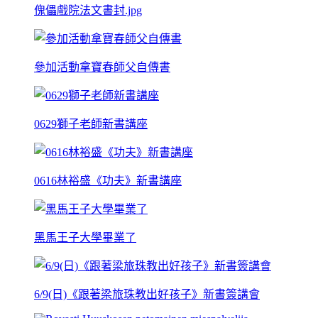
傀儡戲院法文書封.jpg
參加活動拿寶春師父自傳書
0629獅子老師新書講座
0616林裕盛《功夫》新書講座
黑馬王子大學畢業了
6/9(日)《跟著梁旅珠教出好孩子》新書簽講會