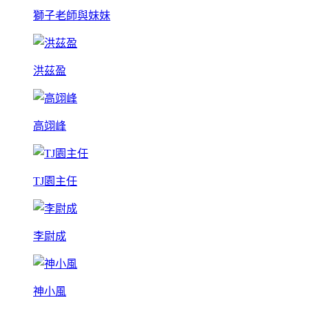
獅子老師與妹妹
洪茲盈
高翊峰
TJ園主任
李尉成
神小風