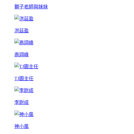
獅子老師與妹妹
洪茲盈
高翊峰
TJ園主任
李尉成
神小風