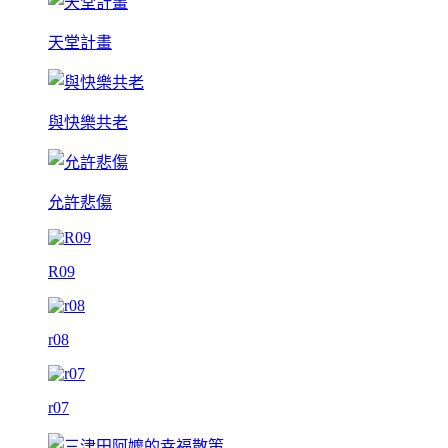
天堂計畫
與快樂共老
允許悲傷
R09
r08
r07