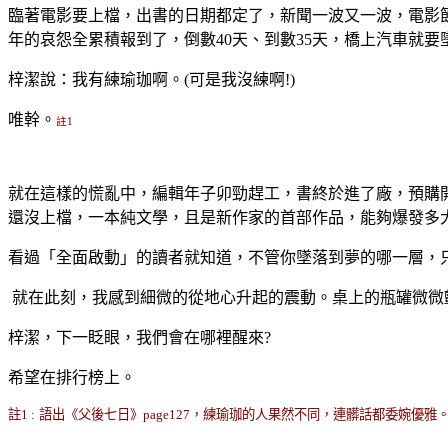
臨著電影要上檔，出書的日期都定了，新聞一波又一波，電影
年的哀怨全累積報到了，倒數
40
天、到數
35
天，橋上汽車就要
梓潔說：我有練瑜珈啊。(可是我沒練啊!)
唯幹。
註1
就在這樣的慌亂中，編輯年子卯勁趕工，書終於進了廠，預購
還沒上檔，一本純文學，且是新作家的首部作品，能夠爆發多大
看過「全面啟動」的讀者就知道，不管你墜落到夢的哪一層，
就在此刻，我感到細微的從地心升起的震動。桌上的瓶罐微微
梓潔，下一眨眼，我們會在哪裡醒來?
希望在排行榜上。
註1 :
語出
《父後七日》page127，練瑜珈的人果然不同，連髒話都委婉優雅