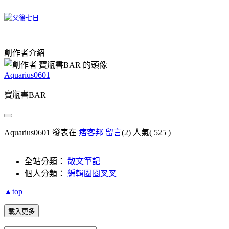
創作者介紹
Aquarius0601
寶瓶書BAR
Aquarius0601 發表在
痞客邦
留言
(2)
人氣(
525
)
全站分類：
散文筆記
個人分類：
編輯圈圈叉叉
▲top
載入更多