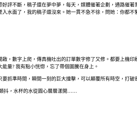
節好評不斷，稿子還在夢中夢，每天，媒體催著企劃，通路催著
墜入水面了，我的稿子還沒來。她一貫不急不徐，問她：你都不
開啟，數字上爬，傳真機吐出的訂單數字修了又修。都要上機印
能量? 我有點小恍惚，忘了帶個圖騰在身上。
只要抓準時間，瞬間一刻的巨大撞擊，可以顛覆所有時空，打破
顫抖，水杯的水從圓心層層漾開
……
。