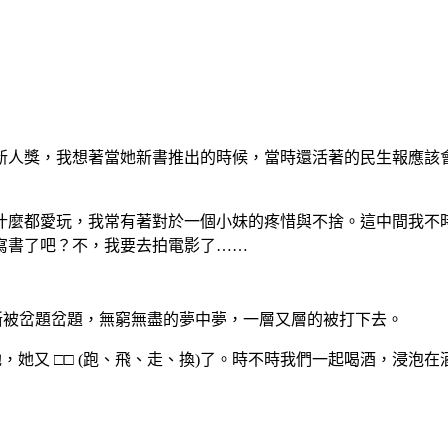
新人獎，我想著當她新書推出的時候，當時還活著的民生報應該
什麼都愛玩，我常有著對於一個小妹的疼惜與不捨。這中間我不
寫書了吧？不，我要去拍電影了
……
斷被岔題岔題，無窮無盡的夢中夢，一層又層的被打下去。
她，她又
□□
(
跑、飛、走、換
)
了。時不時我們一起喝酒，浸泡在