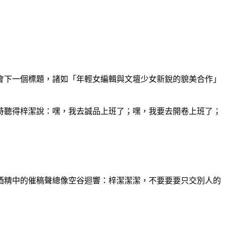
會下一個標題，諸如「年輕女編輯與文壇少女新銳的貌美合作」
時聽得梓潔說：嘿，我去誠品上班了；嘿，我要去開卷上班了；
酒精中的催稿聲總像空谷迴響：梓潔潔潔，不要要要只交別人的