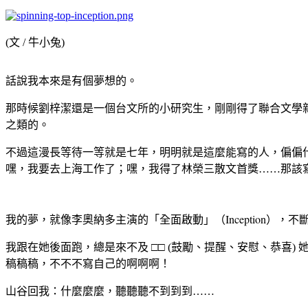
(
文
/
牛小兔
)
話說我本來是有個夢想的。
那時候劉梓潔還是一個台文所的小研究生，剛剛得了聯合文學
之類的。
不過這漫長等待一等就是七年，明明就是這麼能寫的人，偏偏
嘿，我要去上海工作了；嘿，我得了林榮三散文首獎
……
那該
Inception
我的夢，就像李奧納多主演的「全面啟動」（
）
，不
我跟在她後面跑，總是來不及
□□
(
鼓勵、提醒、安慰、恭喜
)
稿稿稿，不不不寫自己的啊啊啊！
山谷回我：什麼麼麼，聽聽聽不到到到……