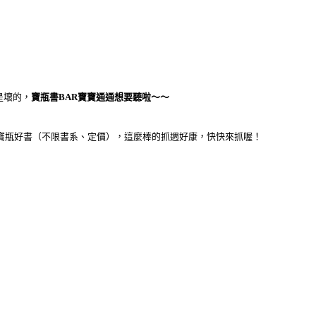
是壞的，
寶瓶書BAR寶寶通通想要聽啦～～
寶瓶好書（不限書系、定價），這麼棒的抓週好康，快快來抓喔！