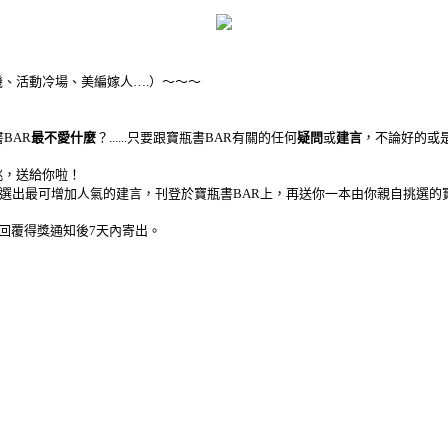
、活動冷場、美編嫁人….）～～～
BAR
最不愛什麼
？......只要跟寶瓶書BAR有關的任何
疑問
或
建言
，不論好的或
挑，送給你啦！
選出最可增加人氣的建言，刊登於寶瓶書BAR上，再送你一本由你親自挑選的
回覆得獎通知後7天內寄出。