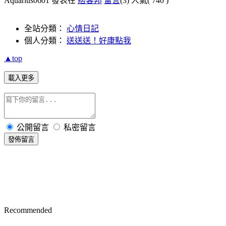
Aquarius0601 發表在
痞客邦
留言
(3)
人氣(
740
)
全站分類：
心情日記
個人分類：
送送送！好康點我
▲top
載入更多
公開留言
私密留言
發佈留言
Recommended