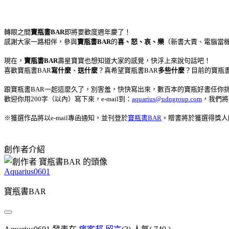
轉眼之間
寶瓶書BAR
即將要歡度週年慶了！
感謝大家一路相伴，參與
寶瓶書BAR
的
喜、怒、哀、樂
（新書大賣、電腦當機
現在，
寶瓶書BAR
壽星寶寶也想知道大家的感覺，快浮上來說句話吧！
喜歡寶瓶書BAR
寫什麼
、
送什麼
？真希望寶瓶書BAR
多些什麼
？目前的寶瓶書
跟寶瓶書BAR一起這麼久了，別害羞，快快寫出來，數百本的寶瓶好書任你
歡迎你用200字（以內）寫下來，e-mail到：
aquarius@udngroup.com
，我們將
※獲選作品將以e-mail專函通知，並刊登於
寶瓶書BAR
。贈書將於獲選得獎人
創作者介紹
Aquarius0601
寶瓶書BAR