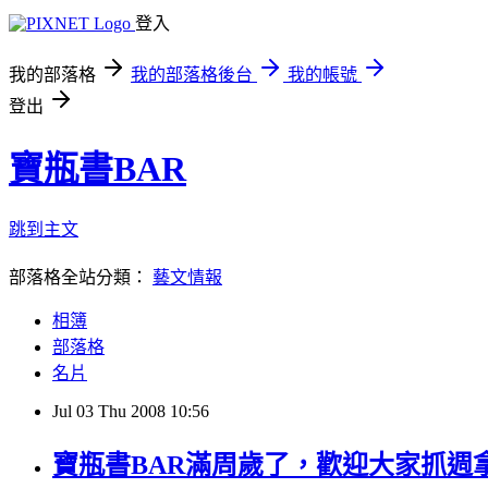
登入
我的部落格
我的部落格後台
我的帳號
登出
寶瓶書BAR
跳到主文
部落格全站分類：
藝文情報
相簿
部落格
名片
Jul
03
Thu
2008
10:56
寶瓶書BAR滿周歲了，歡迎大家抓週