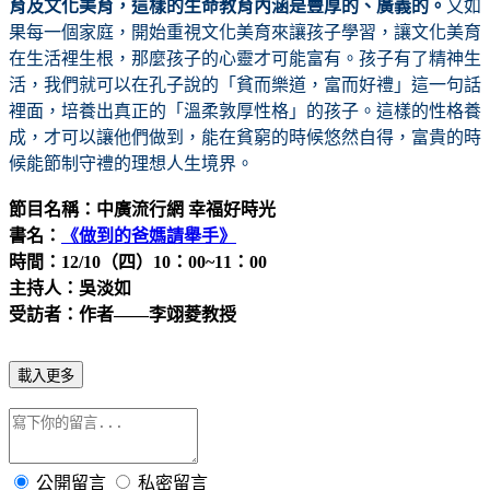
育及文化美育，這樣的生命教育內涵是豐厚的、廣義的。
又如
果每一個家庭，開始重視文化美育來讓孩子學習，讓文化美育
在生活裡生根，那麼孩子的心靈才可能富有。孩子有了精神生
活，我們就可以在孔子說的「貧而樂道，富而好禮」這一句話
裡面，培養出真正的「溫柔敦厚性格」的孩子。這樣的性格養
成，才可以讓他們做到，能在貧窮的時候悠然自得，富貴的時
候能節制守禮的理想人生境界。
節目名稱：中廣流行網 幸福好時光
書名：
《做到的爸媽請舉手》
時間：12/10（四）10：00~11：00
主持人：吳淡如
受訪者：作者——李翊菱教授
載入更多
公開留言
私密留言