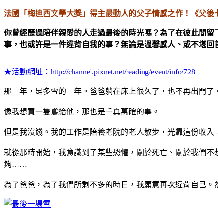
法國「梅迪西文學大獎」得主最動人的父子情感之作！《父後
你曾經歷過陪伴親愛的人走過最後的時光嗎？為了在彼此間留
事，也或許是一件違背自我的事？無論是溫馨感人、或不堪回首的
★活動網址：
http://channel.pixnet.net/reading/event/info/728
那一年，是多雪的一年。爸爸躺在床上很久了，也不再出門了
像我想買一隻鳶給他，那也是千真萬確的事。
但是我沒錢。我的工作是陪養老院的老人散步，光靠這份收入
就從那時開始，我意識到了某些恐懼，關於死亡、關於我們不
夠……
為了爸爸，為了我們所剩不多的時日，我願意再次違背自己。