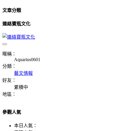
文章分類
連絡寶瓶文化
暱稱：
Aquarius0601
分類：
藝文情報
好友：
累積中
地區：
參觀人氣
本日人氣：