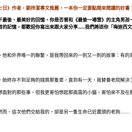
七日》作者，劉梓潔專文推薦，一本你一定要點開來閱讀的好書
下最後、最美好的回憶，你是否曾和《最後一場雪》的主角男孩一
記憶，都歡迎你寫出來跟大家分享......我們將送你
「梅迪西文
。他和外界唯一的聯繫，是我帶回來的一則又一則的故事：有的
，始終存不到足夠的錢買那隻鳶，直到有一天，我替養老院解決
想面對的那些事，但我更害怕想起那兩窩的小貓，害怕來不及在
然而，這次他們交給我的，卻是另一隻生命已近盡頭的老狗……