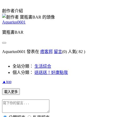
創作者介紹
Aquarius0601
寶瓶書BAR
Aquarius0601 發表在
痞客邦
留言
(0)
人氣(
82
)
全站分類：
生活綜合
個人分類：
送送送！好康點我
▲top
載入更多