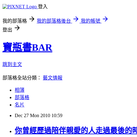
登入
我的部落格
我的部落格後台
我的帳號
登出
寶瓶書BAR
跳到主文
部落格全站分類：
藝文情報
相簿
部落格
名片
Dec
27
Mon
2010
10:59
你曾經歷過陪伴親愛的人走過最後的