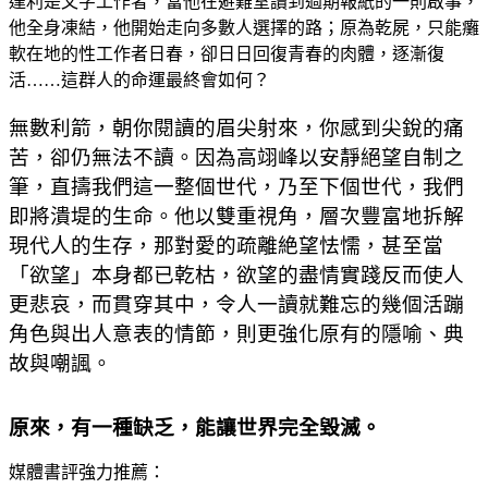
達利是文字工作者，當他在避難室讀到過期報紙的一則啟事，
他全身凍結，他開始走向多數人選擇的路；原為乾屍，只能癱
軟在地的性工作者日春，卻日日回復青春的肉體，逐漸復
活……這群人的命運最終會如何？
無數利箭，朝你閱讀的眉尖射來，你感到尖銳的痛
苦，卻仍無法不讀。因為高翊峰以安靜絕望自制之
筆，直擣我們這一整個世代，乃至下個世代，我們
即將潰堤的生命。他以雙重視角，層次豐富地拆解
現代人的生存，那對愛的疏離絶望怯懦，甚至當
「欲望」本身都已乾枯，欲望的盡情實踐反而使人
更悲哀，而貫穿其中，令人一讀就難忘的幾個活蹦
角色與出人意表的情節，則更強化原有的隱喻、典
故與嘲諷。
原來，有一種缺乏，能讓世界完全毀滅。
媒體書評強力推薦：