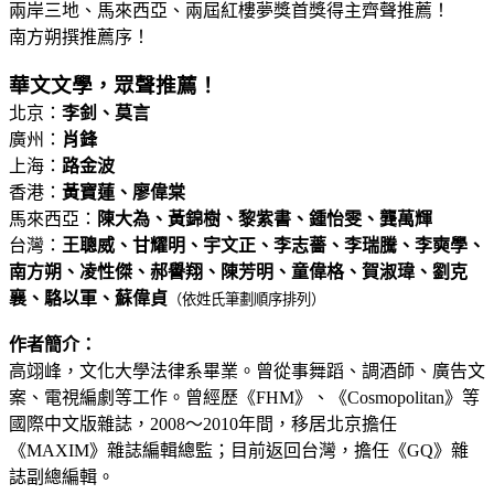
兩岸三地、馬來西亞、兩屆紅樓夢獎首獎得主齊聲推薦！
南方朔撰推薦序！
華文文學，眾聲推薦！
北京：
李釗、莫言
廣州：
肖鋒
上海：
路金波
香港：
黃寶蓮、廖偉棠
馬來西亞：
陳大為、黃錦樹、黎紫書、鍾怡雯、龔萬輝
台灣：
王聰威、甘耀明、宇文正、李志薔、李瑞騰、李奭學、
南方朔、凌性傑、郝譽翔、陳芳明、童偉格、賀淑瑋、劉克
襄、駱以軍、蘇偉貞
（依姓氏筆劃順序排列）
作者簡介：
高翊峰，文化大學法律系畢業。曾從事舞蹈、調酒師、廣告文
案、電視編劇等工作。曾經歷《FHM》、《Cosmopolitan》等
國際中文版雜誌，2008～2010年間，移居北京擔任
《MAXIM》雜誌編輯總監；目前返回台灣，擔任《GQ》雜
誌副總編輯。