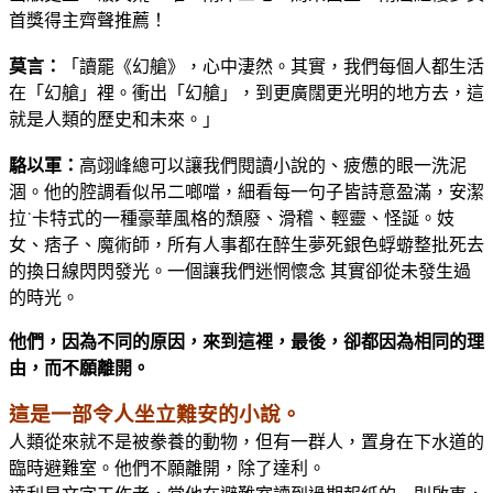
首獎得主齊聲推薦！
莫言：
「讀罷《幻艙》，心中淒然。其實，我們每個人都生活
在「幻艙」裡。衝出「幻艙」，到更廣闊更光明的地方去，這
就是人類的歷史和未來。」
駱以軍：
高翊峰總可以讓我們閱讀小說的、疲憊的眼一洗泥
涸。他的腔調看似吊二啷噹，細看每一句子皆詩意盈滿，安潔
拉˙卡特式的一種豪華風格的頹廢、滑稽、輕靈、怪誕。妓
女、痞子、魔術師，所有人事都在醉生夢死銀色蜉蝣整批死去
的換日線閃閃發光。一個讓我們迷惘懷念 其實卻從未發生過
的時光。
他們，因為不同的原因，來到這裡，最後，卻都因為相同的理
由，而不願離開。
這是一部令人坐立難安的小說。
人類從來就不是被豢養的動物，但有一群人，置身在下水道的
臨時避難室。他們不願離開，除了達利。