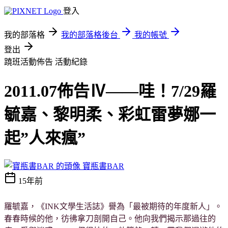
登入
我的部落格
我的部落格後台
我的帳號
登出
蹺班活動佈告
活動紀錄
2011.07佈告Ⅳ——哇！7/29羅
毓嘉、黎明柔、彩虹雷夢娜一
起”人來瘋”
寶瓶書BAR
15年前
羅毓嘉，《INK文學生活誌》譽為「最被期待的年度新人」。
春春時候的他，彷彿拿刀剖開自己。他向我們揭示那過往的