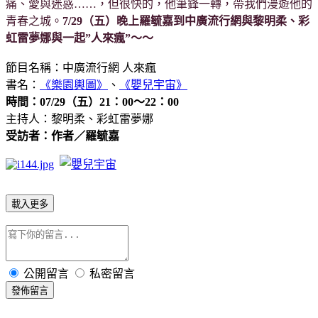
痛、愛與迷惑……，但很快的，他筆鋒一轉，帶我們漫遊他的
青春之城。
7/29（五）晚上羅毓嘉到中廣流行網與黎明柔、彩
虹雷夢娜與一起”人來瘋”～～
節目名稱：中廣流行網 人來瘋
書名：
《樂園輿圖》
、
《嬰兒宇宙》
時間：07/29（五）21：00～22：00
主持人：黎明柔、彩虹雷夢娜
受訪者：作者／羅毓嘉
載入更多
公開留言
私密留言
發佈留言