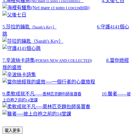
3.海裡有鱷魚
4.父後七日
(Nel mare ci sono i coccodrilli）
5.莎拉的鑰匙
6.守護4141個心
（Sarah’s Key）
跳
7.辛波絲卡詩集
8.當你途經
(POEMS NEW AND COLLECTED)
我的盛放
9.柔軟成就不凡
10.醫者——
——奧林匹克麵包師吳寶春
披
上白袍之前的14堂課
載入更多