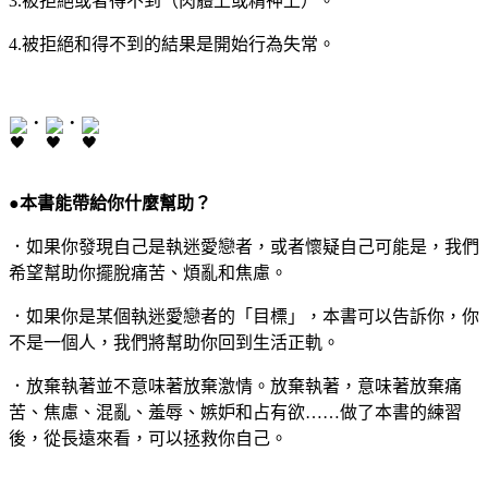
3.
被拒
絕或者得不到（肉體上或精神上）。
4.
被拒
絕和得不到的結果是開始行為失常。
・
・
●
本書能帶給你什麼幫助？
．如果你發現自己是執迷愛戀者，或者懷疑自己可能是，我們
希望幫助你擺脫痛苦、煩亂和焦慮。
．如果你是某個執迷愛戀者的「目標」，本書可以告訴你，你
不是一個人，我們將幫助你回到生活正軌。
．放棄執著並不意味著放棄激情。放棄執著，意味著放棄痛
苦、焦慮、混亂、羞辱、嫉妒和占有欲
……
做了本書的練習
後，從長遠來看，可以拯救
你自己。