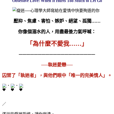
Obsessive Love: When It Hurts Too Much to Let Go
壓抑、焦慮、害怕、嫉妒、絕望、孤獨
……
你像個溺水的人，用盡最後力氣呼喊：
「為什麼不愛我
……
」
━━━━━━━━━━━━━━━━━━━━
──執迷愛戀──
囚禁了「執迷者」，與他們眼中「唯一的完美情人」。
・
・
／