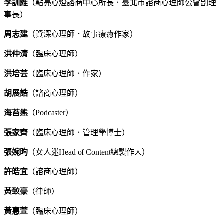
李訓維
（點亮心燈諮商中心所長．臺北市諮商心理師公會副理
事長）
周志建
（資深心理師．故事療癒作家）
洪仲清
（臨床心理師）
洪培芸
（臨床心理師．作家）
胡展誥
（諮商心理師）
海苔熊
（
Podcaster
）
張家齊
（臨床心理師．管理學博士）
張婉昀
（女人迷
Head of Content
總製作人）
許皓宜
（諮商心理師）
黃致豪
（律師）
黃惠萱
（臨床心理師）