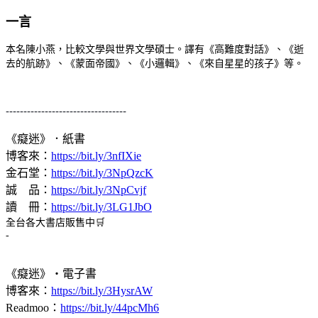
一言
本名陳小燕，比較文學與世界文學碩士。譯有《高難度對話》、《逝
去的航跡》、《蒙面帝國》、《小邏輯》、《來自星星的孩子》等。
----------------------------------
《癡迷》．紙書
博客來：
https://bit.ly/3nfIXie
金石堂：
https://bit.ly/3NpQzcK
誠 品：
https://bit.ly/3NpCvjf
讀 冊：
https://bit.ly/3LG1JbO
全台各大書店販售中🛒
-
《癡迷》・電子書
博客來：
https://bit.ly/3HysrAW
Readmoo：
https://bit.ly/44pcMh6