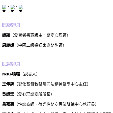
・
・
專文推薦
鐘穎
（愛智者書窩版主．諮商心理師）
周麗媛
（中國二級婚姻家庭諮詢師）
聯合
推薦
NeKo
嗚喵
（說書人）
王俸鋼
（彰化基督教醫院司法精神醫學中心主任）
吳姵瑩
（愛心理諮商所所長）
呂嘉惠
（性諮商師．荷光性諮商專業訓練中心執行長）