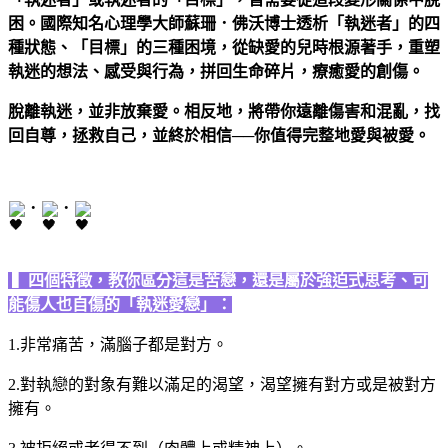
困。
國際知名心理學大師蘇珊．佛沃博士透析「執迷者」的四
種狀態、「目標」的三種困境，從缺愛的兒時根源著手，重塑
執迷的想法、感受與行為，拼回生命碎片，療癒愛的創傷。
脫離執迷，並非放棄愛。相反地，將帶你遠離傷害和混亂，找
回自尊，拯救自己，並終於相信──你值得完整地愛與被愛。
・
・
▍
四個特徵，教你區分這是苦戀，還是屬於強迫式思考、可
能傷人也自傷的「執迷愛戀」：
1.
非常痛苦，滿腦子都是對方。
2.
對執戀的對象有難以滿足的渴望，渴望擁有對方或是被對方
擁有。