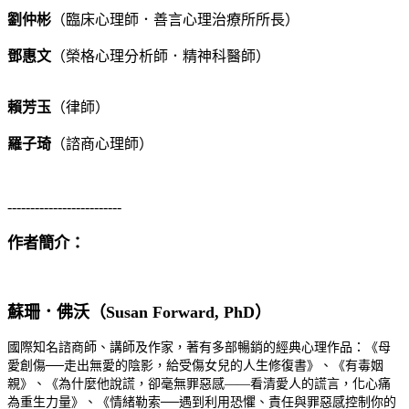
劉仲彬
（臨床心理師．善言心理治療所所長）
鄧惠文
（榮格心理分析師．精神科醫師）
賴芳玉
（律師）
羅子琦
（諮商心理師）
-------------------------
作者簡介：
蘇珊．佛沃
（
Susan Forward, PhD
）
國際知名諮商師、講師及作家，著有多部暢銷的經典心理作品：《母
愛創傷──走出無愛的陰影，給受傷女兒的人生修復書》、《有毒姻
親》、《
為什麼他說謊，卻毫無罪惡感
——
看
清愛人的謊言，化心痛
為重生力量》、《情緒勒索──遇到利用恐懼、責任與罪惡感控制你的