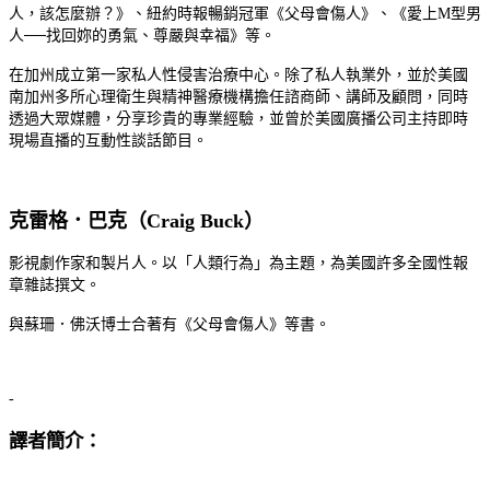
人，該怎麼辦？》、紐約時報暢銷冠軍《父母會傷人》、《愛上
M
型男
人──
找回妳的勇氣、尊嚴與幸福》等。
在加州成立第一家私人性侵害治療中心。除了私人執業外，
並於美國
南加州多所心理衛生與精神醫療機構擔任諮商師、講師及顧問，同時
透過大眾媒體，分享珍貴的專業經驗，並曾於美國廣播公司主持即時
現場直播的互動性談話節目。
克雷格．巴克
（
Craig Buck
）
影視劇作家和製片人。以「人類行
為」為主題，為美國許多全國性報
章雜誌撰文。
與蘇珊．佛沃博士合著有《父母會傷人》等書。
-
譯者簡介：