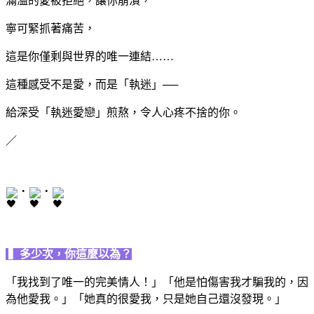
滿溢的愛被拒
絕，讓你崩潰，
寧可緊
抓著痛苦，
這是
你僅剩與世界的唯一連結
……
這種感受不是愛，而是「執迷」──
給深受「執迷愛戀」煎熬，令人心疼不捨的
你。
／
・
・
▍
多少次，你這麼以為？
「我
找到了唯一的完美情人！」「他是怕傷害我才騙我的，因
為他愛我。」「她真的很愛我，只是她自己還沒發現。」