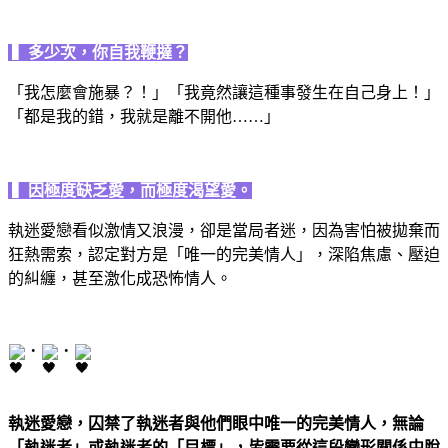
▍
多少次，你自我鞭撻？
「我
怎麼會施暴？！」「我竟然讓這種事發生在自己身上！」
「都是我的錯，我就是離不開他
……
」
▍
因極度缺乏愛，而極度渴望愛。
執迷愛戀看似激情又浪漫，
卻是當局者迷，因為害怕被拋棄而
狂熱需索，認定對方是「唯一的完美情人」，深陷焦慮、壓迫
的糾纏，甚至激化成恐怖情人。
・
・
執迷愛戀，囚禁了執迷者與他們眼中唯一的完美情人，
無論
「執迷者」或執迷者的「目標」，皆需要從這段變形關係中脫