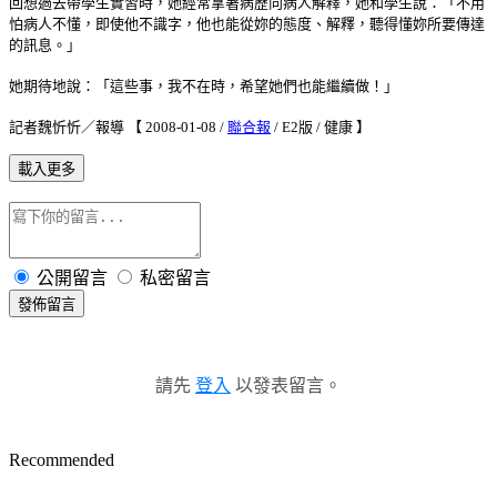
回想過去帶學生實習時，她經常拿著病歷向病人解釋，她和學生說：「不用
怕病人不懂，即使他不識字，他也能從妳的態度、解釋，聽得懂妳所要傳達
的訊息。」
她期待地說：「這些事，我不在時，希望她們也能繼續做！」
記者魏忻忻／報導 【 2008-01-08 /
聯合報
/ E2版 / 健康 】
載入更多
公開留言
私密留言
發佈留言
請先
登入
以發表留言。
Recommended