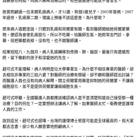
員願意花時間，向病人解釋治療目的，有些遺憾便可能就不會發生。
她曾照顧過一位末期乳癌病人，才32歲，有個3歲兒子，2005年發病，2007
年過世，乳癌第二期，理論上預後不該這麼差，為什麼呢？
原來病人道聽塗說，只聽到乳癌和荷爾蒙有關，看到醫師開給她荷爾蒙藥
物，便認為會使乳癌惡化，所以不吃藥。怕醫師生氣，她照常去門診、拿
藥，但把藥都丟掉，沒有吃，也不跟醫師講。
結果短短八、九個月，病人乳癌轉移到骨頭、肺、腦部，最後只有遺憾而
終，留下稚齡的孩子和深愛她的先生。
趙可式不能理解，病人明明是位大學畢業生，為什麼不相信專業的醫師，卻
去相信非專業的三姑六婆？對醫師的治療有懷疑，卻不願和醫師提出討論？
而醫護人員也沒有向病人解釋，開立荷爾蒙用藥是抑制她的荷爾蒙，不讓癌
細胞惡化，並不是提供荷爾蒙讓癌細胞生長。
趙可式呼籲，全國醫護人員都應該確認病人是不是清楚知道自己接受那一種
治療？目的何在？一定要想辦法讓病人了解。如果醫師太忙，衛教便是護理
人員的工作。
說到這兒，趙可式也感嘆，台灣的護理博士密度可能是全球最高的，但大家
都去念書，卻少有人願意實地照顧病人。