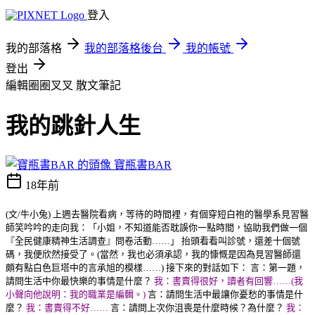
登入
我的部落格
我的部落格後台
我的帳號
登出
編輯圈圈叉叉
散文筆記
我的跳針人生
寶瓶書BAR
18年前
(文/牛小兔) 上週去醫院看病，等待的時間裡，有個穿短白袍的醫學系見習醫
師笑吟吟的走向我：「小姐，不知道能否耽誤你一點時間，協助我們做一個
『全民健康精神生活調查』問卷活動……」 抬頭看看叫診號，還差十個號
碼，我便欣然接受了。(當然，我也必須承認，我的慷慨是因為見習醫師還
頗有點白色巨塔中的言承旭的模樣……) 接下來的對話如下：
言：第一題，
請問生活中你最快樂的事情是什麼？
我：書賣得很好，讀者有回響……(我
小聲向他說明：我的職業是編輯。)
言：請問生活中最讓你憂愁的事情是什
麼？
我：書賣得不好……
言：請問上次你沮喪是什麼時候？為什麼？
我：