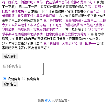
呃…應該是上個禮拜吧，因為…我在想某本書為什麼推不動賣不好。
言(皺
了一下眉)：嗯……下一題，有沒有什麼其他的事情讓你煩心？
我：有啊，
比如作者很難搞。
言(再皺一下)：作者很難搞，會讓你很煩心？
我：是，作
者很難搞，書又賣不好，真是雙重打擊！
言：你的睡眠狀況如何？晚上有失
眠嗎？早上會不會突然驚醒？
我：是的是的，我長期失眠，至於早上……像
今天，五點半醒來，本來想再瞇一下，可是一個作者的影像突然進入腦海，
我說滾開，他說休想，我就立刻跳下床了……
言：為什麼？！
我：我可不
想半夢半醒間還要和他談事情，他會問我書要怎麼樣才賣得好。
言(努力冷
靜著)：如果要你為自己的整體精神生活打分數，很滿意是5分，依序到0
分，你會怎麼給分？為什麼？
我：這個嘛…大概是2.5分吧…因為──
言(冰
雪聰明突然搶答)：因為書賣不好！
載入更多
公開留言
私密留言
發佈留言
請先
登入
以發表留言。