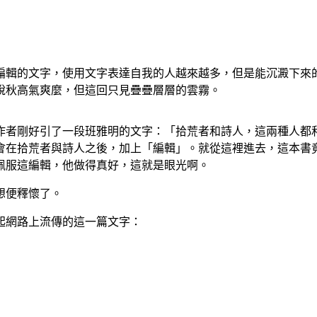
編輯的文字，使用文字表達自我的人越來越多，但是能沉澱下來
說秋高氣爽麼，但這回只見疊疊層層的雲霧。
作者剛好引了一段班雅明的文字：「
拾荒者和詩人，這兩種人都
會在拾荒者與詩人之後，加上「編輯」。就從這裡進去，這本書
佩服這編輯，他做得真好，這就是眼光啊。
想便釋懷了。
起網路上流傳的這一篇文字：