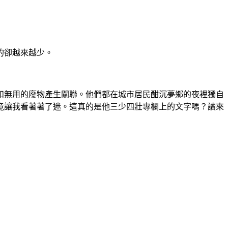
的卻越來越少。
和無用的廢物產生關聯。他們都在城市居民酣沉夢鄉的夜裡獨自
竟讓我看著著了迷。這真的是他三少四壯專欄上的文字嗎？讀來