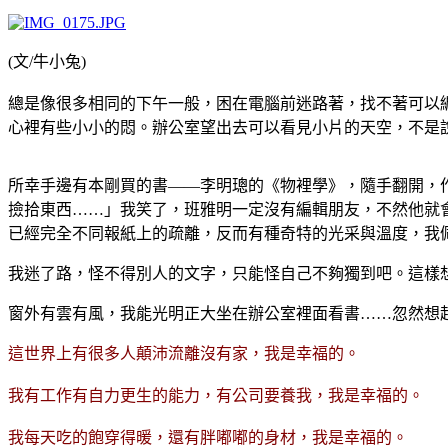
(文/牛小兔)
總是像很多相同的下午一般，困在電腦前迷路著，找不著可以
心裡有些小小的悶。辦公室望出去可以看見小片的天空，不是
所幸手邊有本剛買的書——李明璁的《物裡學》，隨手翻開，
撿拾東西
……」我笑了，班雅明一定沒有編輯朋友，不然他就
已經完全不同報紙上的疏離，反而有種奇特的光采與溫度，我
我迷了路，怪不得別人的文字，只能怪自己不夠獨到吧。這樣
窗外有雲有風，我能光明正大坐在辦公室裡面看書……忽然想
這世界上有很多人顛沛流離沒有家，我是幸福的。
我有工作有自力更生的能力，有公司要養我，我是幸福的。
我每天吃的飽穿得暖，還有胖嘟嘟的身材，我是幸福的。