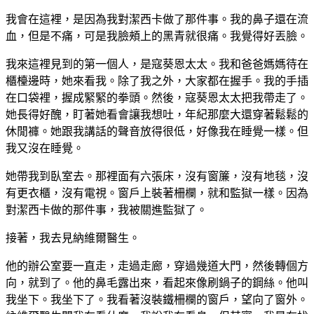
我會在這裡，是因為我對潔西卡做了那件事。我的鼻子還在流
血，但是不痛，可是我臉頰上的黑青就很痛。我覺得好丟臉。
我來這裡見到的第一個人，是寇葵恩太太。我和爸爸媽媽待在
櫃檯邊時，她來看我。除了我之外，大家都在握手。我的手插
在口袋裡，握成緊緊的拳頭。然後，寇葵恩太太把我帶走了。
她長得好醜，盯著她看會讓我想吐，年紀那麼大還穿著鬆鬆的
休閒褲。她跟我講話的聲音放得很低，好像我在睡覺一樣。但
我又沒在睡覺。
她帶我到臥室去。那裡面有六張床，沒有窗簾，沒有地毯，沒
有更衣櫃，沒有電視。窗戶上裝著柵欄，就和監獄一樣。因為
對潔西卡做的那件事，我被關進監獄了。
接著，我去見納維爾醫生。
他的辦公室要一直走，走過走廊，穿過幾道大門，然後轉個方
向，就到了。他的鼻毛露出來，看起來像刷鍋子的鋼絲。他叫
我坐下。我坐下了。我看著沒裝鐵柵欄的窗戶，望向了窗外。