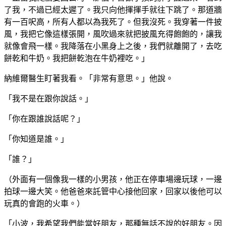
了我，不過已經太遲了。我只向他揮揮手就往下跳了。那道牆
有一百呎高，所有人都以為我死了。但我沒死。我穿著一件披
風，我把它像這樣張開，風吹過來就把披風充得飽飽的，讓我
就像會飛一樣。我降落在小黑身上之後，我們就離開了，去吃
餅乾和牛奶。我把餅乾泡在牛奶裡吃。」
納維爾醫生盯著我看。「非常有意思。」他說。
「我不是在跟你說話。」
「你在跟誰說話呢？」
「你知道是誰。」
「誰？」
（外面有一個像我一樣的小男孩，他正在停車場邊玩球，一邊
拍球一邊大笑。他爸爸來託管中心接他回家，回家以後他可以
玩真的會跑的火車。）
「小波，我希望我們能當好朋友，那種無話不說的好朋友。因