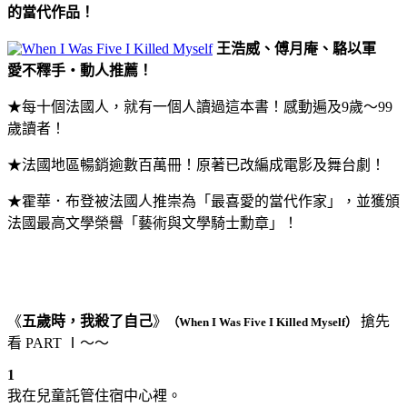
的當代作品！
王浩威、傅月庵、駱以軍
愛不釋手‧動人推薦！
★每十個法國人，就有一個人讀過這本書！感動遍及9歲～99
歲讀者！
★法國地區暢銷逾數百萬冊！原著已改編成電影及舞台劇！
★霍華．布登被法國人推崇為「最喜愛的當代作家」，並獲頒
法國最高文學榮譽「藝術與文學騎士勳章」！
《
五歲時，我殺了自己
》
搶先
（
When I Was Five I Killed Myself
）
看
PART
Ⅰ～～
1
我在兒童託管住宿中心裡。