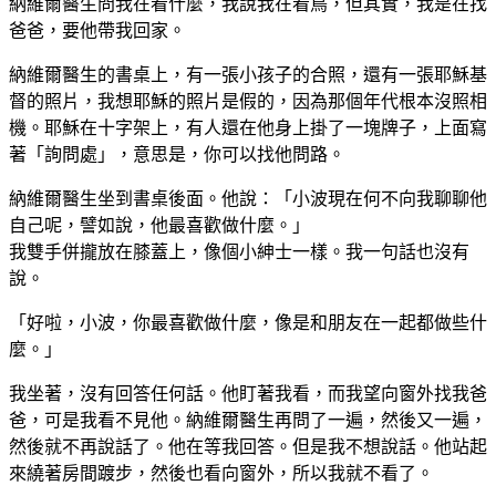
納維爾醫生問我在看什麼，我說我在看鳥，但其實，我是在找
爸爸，要他帶我回家。
納維爾醫生的書桌上，有一張小孩子的合照，還有一張耶穌基
督的照片，我想耶穌的照片是假的，因為那個年代根本沒照相
機。耶穌在十字架上，有人還在他身上掛了一塊牌子，上面寫
著「詢問處」，意思是，你可以找他問路。
納維爾醫生坐到書桌後面。他說：「小波現在何不向我聊聊他
自己呢，譬如說，他最喜歡做什麼。」
我雙手併攏放在膝蓋上，像個小紳士一樣。我一句話也沒有
說。
「好啦，小波，你最喜歡做什麼，像是和朋友在一起都做些什
麼。」
我坐著，沒有回答任何話。他盯著我看，而我望向窗外找我爸
爸，可是我看不見他。納維爾醫生再問了一遍，然後又一遍，
然後就不再說話了。他在等我回答。但是我不想說話。他站起
來繞著房間踱步，然後也看向窗外，所以我就不看了。