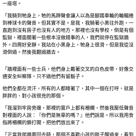
一座塔。
「我騎到牠身上，牠的馬蹄聲會讓人以為是腳踏車輪的輪輻捲
到棒球卡的聲音。但其實不是。是我，我騎著小黑往外跑，一
直跑到沒有房子也沒有人的地方。那裡也沒有學校，倒是有個
監獄，裡面關著一些根本沒做錯事的人，我們就停在監獄牆
外。四周好安靜。我站在小黑身上，牠身上很滑，但是我從沒
滑倒過。然後我翻過牆去。
「牆裡面有一些士兵，他們身上戴著交叉的白色皮帶，好像交
通安全糾察隊，只不過他們有留鬍子。
他們全都在流汗，所有的人都睡著了，其中一個在打呼，就是
胖胖的、對小孩很兇的那個。
「我溜到牢房旁邊，那裡的窗戶上都有柵欄，然後我壓低聲音
對裡面的人說：『你們是無辜的嗎？』他們說是。所以我用食
指將柵欄的鎖打開，把他們放出來了。
「正當我爬牆要回去時，那個不喜歡小孩的胖子醒過來，看到