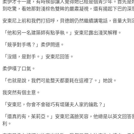
柔伊才十一歲，有時候卻讓人覺得她已經是個青少年。首先是
到吃驚，看她那對淺棕色雙眸的嚴肅凝視，還有揚起下巴的深
安東尼上前和我們打招呼，貝德朗仍然繼續講電話，音量大到
「他和另一名建築師有點爭執。」安東尼露出淺笑解釋。
「競爭對手嗎？」柔伊問道。
「沒錯，是對手。」安東尼回答。
柔伊嘆了口氣。
「也就是說，我們可能整天都要耗在這裡了。」她說。
我突然有個主意。
「安東尼，你會不會碰巧有堤薩夫人家的鑰匙？」
「還真的有，茱莉亞。」安東尼滿臉笑容，他總是以英文回答
利。