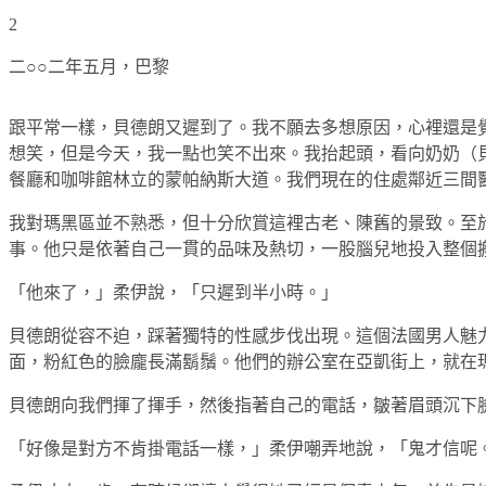
2
二○○二年五月，巴黎
跟平常一樣，貝德朗又遲到了。我不願去多想原因，心裡還是
想笑，但是今天，我一點也笑不出來。我抬起頭，看向奶奶（
餐廳和咖啡館林立的蒙帕納斯大道。我們現在的住處鄰近三間
我對瑪黑區並不熟悉，但十分欣賞這裡古老、陳舊的景致。至
事。他只是依著自己一貫的品味及熱切，一股腦兒地投入整個
「他來了，」柔伊說，「只遲到半小時。」
貝德朗從容不迫，踩著獨特的性感步伐出現。這個法國男人魅
面，粉紅色的臉龐長滿鬍鬚。他們的辦公室在亞凱街上，就在
貝德朗向我們揮了揮手，然後指著自己的電話，皺著眉頭沉下
「好像是對方不肯掛電話一樣，」柔伊嘲弄地說，「鬼才信呢