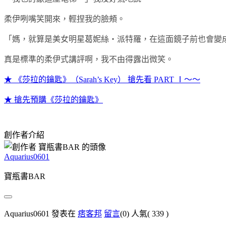
柔伊咧嘴笑開來，輕捏我的臉頰。
「媽，就算是美女明星葛妮絲‧派特羅，在這面鏡子前也會變
真是標準的柔伊式講評啊，我不由得露出微笑。
★ 《莎拉的鑰匙》（Sarah’s Key） 搶先看 PART Ⅰ～～
★ 搶先預購《莎拉的鑰匙》
創作者介紹
Aquarius0601
寶瓶書BAR
Aquarius0601 發表在
痞客邦
留言
(0)
人氣(
339
)