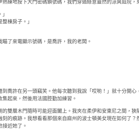
伊熟練地按下大門密碼鎖號碼，我們穿過綠意盎然的涼爽庭院，
。」
是整棟房子。」
我瞄了來電顯示號碼，是喬許，我的老闆。
聽到喬許在另一頭竊笑。他每次聽到我說「哎喲！」就十分開心
收集起來，然後用法國腔勤加練習。
側的雙層木門隨時可能迎面闔上。我夾在柔伊和安東尼之間，狹
蝕刻的痕跡。我想看看那個來自麻州的波士頓美女現在如何了？
地接近她了。