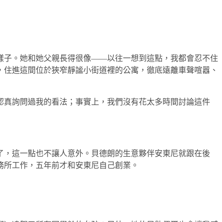
樣子。她和她父親長得很像——以往一想到這點，我都會忍不住
，住進這間位於狹窄靜謐小街道裡的公寓，徹底遠離車聲喧囂、
認真詢問過我的看法；事實上，我們沒有花太多時間討論這件
了，這一點也不讓人意外。貝德朗的生意夥伴安東尼就跟在後
務所工作，五年前才和安東尼自己創業。