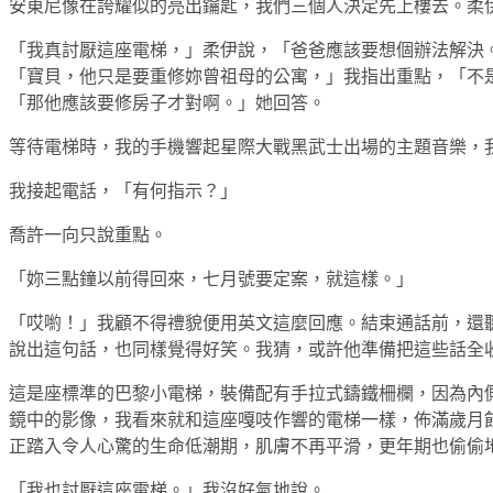
安東尼像在誇耀似的亮出鑰匙，我們三個人決定先上樓去。柔
「我真討厭這座電梯，」柔伊說，「爸爸應該要想個辦法解決
「寶貝，他只是要重修妳曾祖母的公寓，」我指出重點，「不
「那他應該要修房子才對啊。」她回答。
等待電梯時，我的手機響起星際大戰黑武士出場的主題音樂，
我接起電話，「有何指示？」
喬許一向只說重點。
「妳三點鐘以前得回來，七月號要定案，就這樣。」
「哎喲！」我顧不得禮貌便用英文這麼回應。結束通話前，還
說出這句話，也同樣覺得好笑。我猜，或許他準備把這些話全
這是座標準的巴黎小電梯，裝備配有手拉式鑄鐵柵欄，因為內
鏡中的影像，我看來就和這座嘎吱作響的電梯一樣，佈滿歲月
正踏入令人心驚的生命低潮期，肌膚不再平滑，更年期也偷偷
「我也討厭這座電梯。」我沒好氣地說。