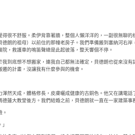
覺得很不舒服。柔伊背靠著牆，整個人懶洋洋的，一副很無聊的
貝德朗的祖母）以前住的那幢老房子。我們準備搬到塞納河右岸
醫院，救護車的鳴笛聲總是此起彼落，整天響個不停。
於我到底想不想搬家，連我自己都無法確定，貝德朗也從來沒有
搬遷的計畫，沒讓我有什麼參與的機會。
力渾然天成，體格修長，皮膚曬成健康的古銅色。他又在講電話
瑪德蓮大教堂後方。我們結婚之前，貝德朗就一直在一家建築事
臉。
。」