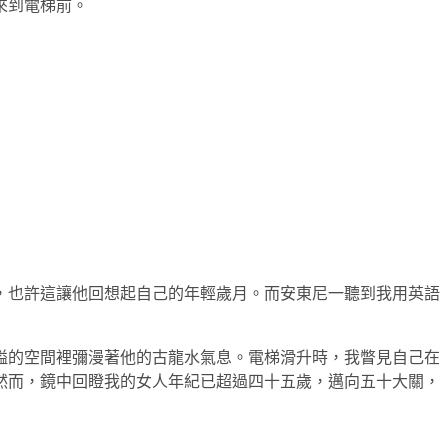
來到電梯前。
，也許這讓他回想起自己的年輕歲月。而安東尼一聽到我用英語
隘的空間裡彌漫著他的古龍水氣息。電梯滑升時，我瞥見自己在
然而，鏡中回瞪我的女人年紀已超過四十五歲，邁向五十大關，