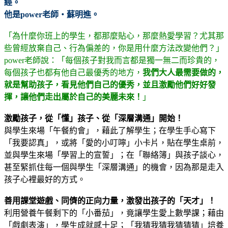
經。
他是power老師‧蘇明進。
「為什麼你班上的學生，都那麼貼心，那麼熱愛學習？尤其那
些曾經放棄自己、行為偏差的，你是用什麼方法改變他們？」
power老師說：「每個孩子對我而言都是獨一無二而珍貴的，
每個孩子也都有他自己最優秀的地方，
我們大人最需要做的，
就是幫助孩子，看見他們自己的優秀，並且激勵他們好好發
揮，讓他們走出屬於自己的美麗未來！
」
激勵孩子，從「懂」孩子、從「深層溝通」開始！
與學生來場「午餐約會」，藉此了解學生；在學生手心寫下
「我要認真」，或將「愛的小叮嚀」小卡片，貼在學生桌前，
並與學生來場「學習上的宣誓」；在「聯絡簿」與孩子談心，
甚至緊抓住每一個與學生「深層溝通」的機會，因為那是走入
孩子心裡最好的方式。
善用課堂遊戲、同儕的正向力量，激發出孩子的「天才」！
利用營養午餐剩下的「小番茄」，竟讓學生愛上數學課；藉由
「戲劇表演」，學生成就感十足；「我猜我猜我猜猜猜」培養