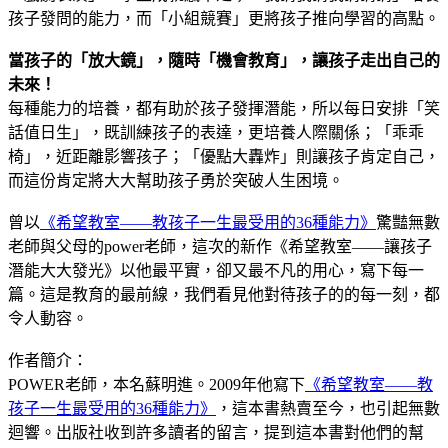
孩子發問的能力，而「小組競賽」更將孩子推向學習的高點。
當孩子的「放大鏡」，隨時「機會教育」，讓孩子走出自己的
未來！
每種能力的培養，都有助於孩子發揮潛能，所以每日安排「笑
話值日生」，既訓練孩子的表達，更培養人際關係；「乖乖
椅」，近距離影響孩子；「優點大轟炸」則讓孩子肯定自己，
而這份肯定將大大幫助孩子勇於突破人生困境。
曾以
《希望教室——教孩子一生最受用的36種能力》
驚豔無數
老師與父母的power老師，這次的新作《希望教室——讓孩子
潛能大大發光》以他最平實，卻又最不凡的用心，寫下每一
篇。這是教育的最前線，我們看見他對待孩子的的每一刻，都
令人動容。
作者簡介：
POWER老師，本名蘇明進。2009年他寫下
《希望教室——教
孩子一生最受用的36種能力》
，這本書熱賣至今，也引起無數
迴響。出版社收到許多讀者的留言，提到這本書對他們的幫