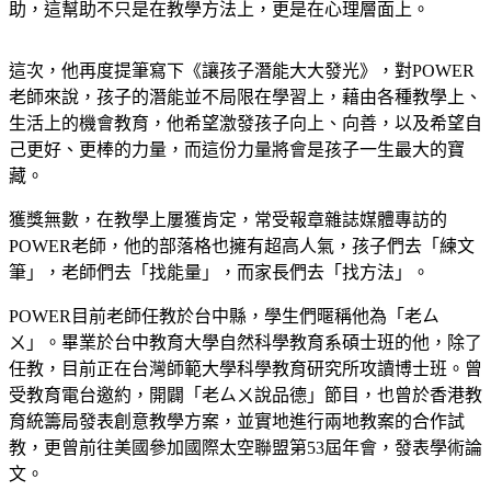
助，這幫助不只是在教學方法上，更是在心理層面上。
這次，他再度提筆寫下《讓孩子潛能大大發光》，對POWER
老師來說，孩子的潛能並不局限在學習上，藉由各種教學上、
生活上的機會教育，他希望激發孩子向上、向善，以及希望自
己更好、更棒的力量，而這份力量將會是孩子一生最大的寶
藏。
獲獎無數，在教學上屢獲肯定，常受報章雜誌媒體專訪的
POWER老師，他的部落格也擁有超高人氣，孩子們去「練文
筆」，老師們去「找能量」，而家長們去「找方法」。
POWER目前老師任教於台中縣，學生們暱稱他為「老ㄙ
ㄨ」。畢業於台中教育大學自然科學教育系碩士班的他，除了
任教，目前正在台灣師範大學科學教育研究所攻讀博士班。曾
受教育電台邀約，開闢「老ㄙㄨ說品德」節目，也曾於香港教
育統籌局發表創意教學方案，並實地進行兩地教案的合作試
教，更曾前往美國參加國際太空聯盟第53屆年會，發表學術論
文。