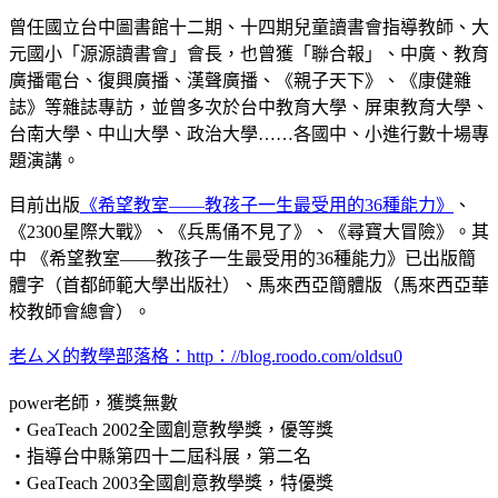
曾任國立台中圖書館十二期、十四期兒童讀書會指導教師、大
元國小「源源讀書會」會長，也曾獲「聯合報」、中廣、教育
廣播電台、復興廣播、漢聲廣播、《親子天下》、《康健雜
誌》等雜誌專訪，並曾多次於台中教育大學、屏東教育大學、
台南大學、中山大學、政治大學……各國中、小進行數十場專
題演講。
目前出版
《希望教室——教孩子一生最受用的36種能力》
、
《2300星際大戰》、《兵馬俑不見了》、《尋寶大冒險》。其
中 《希望教室——教孩子一生最受用的36種能力》已出版簡
體字（首都師範大學出版社）、馬來西亞簡體版（馬來西亞華
校教師會總會）。
老ㄙㄨ的教學部落格：http：//blog.roodo.com/oldsu0
power老師，獲獎無數
‧GeaTeach 2002全國創意教學獎，優等獎
‧指導台中縣第四十二屆科展，第二名
‧GeaTeach 2003全國創意教學獎，特優獎