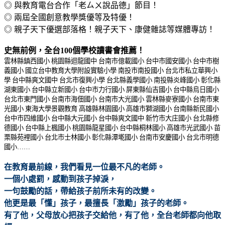
◎ 與教育電台合作「老ㄙㄨ說品德」節目！
◎ 兩屆全國創意教學獎優等及特優！
◎ 親子天下優選部落格！親子天下、康健雜誌等媒體專訪！
史無前例，全台100個學校讀書會推薦！
雲林縣鎮西國小 桃園縣迴龍國中 台南市億載國小 台中市國安國小 台中市樹
義國小 國立台中教育大學附設實驗小學 南投市南投國小 台北市私立華興小
學 台中縣爽文國中 台北市復興小學 台北縣義學國小 南投縣炎峰國小 彰化縣
湖東國小 台中縣立新國小 台中市力行國小 屏東縣仙吉國小 台中縣烏日國小
台北市東門國小 台南市海佃國小 台南市大光國小 雲林縣麥寮國小 台南市東
光國小 東海大學景觀教育 高雄縣林園國小 高雄市獅湖國小 台南縣新民國小
台中市四維國小 台中縣大元國小 台中縣爽文國中 新竹市大庄國小 台北縣修
德國小 台中縣上楓國小 桃園縣龍星國小 台中縣桐林國小 高雄市光武國小 苗
栗縣苑裡國小 台北市士林國小 彰化縣潭墘國小 台南市安慶國小 台北市明德
國小……
在教育最前線，我們看見一位最不凡的老師。
一個小處罰，感動到孩子掉淚，
一句鼓勵的話，帶給孩子前所未有的改變。
他更是最「懂」孩子，最擅長「激勵」孩子的老師。
有了他，父母放心把孩子交給他，有了他，全台老師都向他取