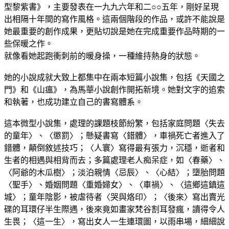
型黎紫書》，主要發表在一九九六年和二○○五年，剛好呈現
出相隔十年間的寫作風格。這兩個階段的作品，或許不能說是
她最重要的創作成果，更貼切說是她在完成重要作品時期的一
些保暖之作。
就像看她起跑衝刺前的暖身操，一種維持熱身的狀態。
她的小說成就大致上都集中在兩本短篇小說集，包括《天國之
門》和《山瘟》，為馬華小說創作開拓新境。她對文字的追索
和執著，也成功建立自己的書寫體系。
這本微型小說集，處理的課題枝節紛繁，包括家庭問題〈失去
的童年〉、〈懲罰〉；懸疑書寫〈錯體〉，車禍死亡者進入了
錯體，顛倒敘述技巧；〈人寰〉寫得最有張力，沉穩，逝者和
生者的相遇與相背而去；多篇處理老人痴呆症，如〈春藥〉、
〈阿爺的木瓜樹〉；淡泊親情〈忌辰〉、〈心結〉；墮胎問題
〈聖手〉、婚姻問題〈重婚婦女〉、〈車禍〉、〈這鄉這鎮這
城〉；童年陰影，被虐待者〈哭與烙印〉；〈後來〉寫出賣光
碟的耳環仔半生際遇，後來竟如畫家梵谷割耳發瘋，讀得令人
生畏；〈這一生〉，寫出女人一生連環圖，以雨串場，細細說