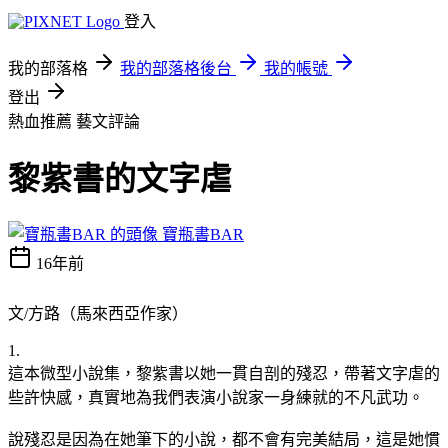
登入
我的部落格
我的部落格後台
我的帳號
登出
熱血推薦
藝文評論
黎紫書的文字虐
寶瓶書BAR
16年前
文/方路（馬來西亞作家）
1.
這本微型小說集，黎紫書以她一貫自剖的殘忍，帶著文字虐的
些許快感，真實地為我們表演小說家一身練就的不凡武功。
說殘忍是因為在她筆下的小說，都不會有完美結局，這是她慣