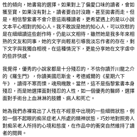
性的傾向，她書寫的選擇。如果對上了偏愛口味的讀者，會如
獲至寶，如果沒有對上，讀者要自討沒趣，甚至拋書而走。但
是，相信黎紫書不會介意這兩種讀者，更希望遇上的是以小說
文本平心相對的知心人。我不敢說是她的知心人，可以欣慰的
是在細細讀這些創作時，仍能以文相待，雖然她是我多年來相
熟的文友和同事，她的文字尚輕易引導我淡忘作者的存在，剩
下文字與我獨自相視，在這種情況下，更能分享她在文字虐中
的些許快感。
我覺得，優秀的小說家都是十分殘忍的，不信你讀芥川龍之介
的《羅生門》，你讀美國厄斯金‧考德威爾的《星期六下
午》，讀得不寒而慄，魂飛魄散。當然，這不是指黎紫書本身
殘忍，而是她選擇面對殘忍的人性，如一個優秀的醫師，選擇
面對手術台上血淋淋的肢體、病人和死亡。
她為我們赤裸寫出了人性在不經意中出現的一些細微狀態，例
如一個不起眼的痴呆症老人所處的精神狀態，巧妙地對照旁人
對痴呆老人所持的心境和態度，在作品中的衝突自然維持了讀
者的閱興。