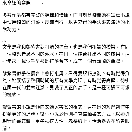
來命運的寫照……。
多數作品都有完整的結構和情節，而且刻意避開她在短篇小說
中慣用綺麗的詞藻，反道而行，以更寫實的手法來表演她的小
說功力。
3.
文學是我和黎紫書對打過的擂台，也是我們相識的橋梁，在同
一個橋梁看過不同的潮水，在同一個擂台打出不同的成果。這
些年來，我似乎早被她打落台下，成了一個看熱鬧的觀眾。
黎紫書似乎在擂台上愈打愈勇，看得我眼花撩亂。有時覺得負
氣，她囊括了整個時期的所有文學光環；有時覺得高興，彷彿
在同一代的武林江湖，見識了真正的高手，是一種可遇不可求
的機緣。
黎紫書的小說是傾向文體家書寫的模式，這在她的短篇創作中
得到更好的詮釋，微型小說於她則捨棄這種書寫方式，以迫近
現實的書寫體，筆尖揭挖人性，赤裸紙上，活活搬弄在讀者眼
前。