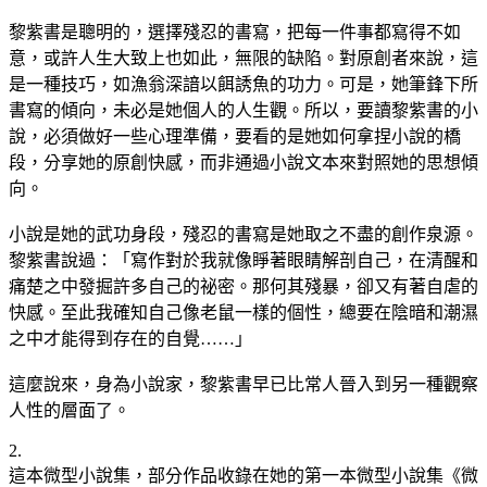
黎紫書是聰明的，選擇殘忍的書寫，把每一件事都寫得不如
意，或許人生大致上也如此，無限的缺陷。對原創者來說，這
是一種技巧，如漁翁深諳以餌誘魚的功力。可是，她筆鋒下所
書寫的傾向，未必是她個人的人生觀。所以，要讀黎紫書的小
說，必須做好一些心理準備，要看的是她如何拿捏小說的橋
段，分享她的原創快感，而非通過小說文本來對照她的思想傾
向。
小說是她的武功身段，殘忍的書寫是她取之不盡的創作泉源。
黎紫書說過：「寫作對於我就像睜著眼睛解剖自己，在清醒和
痛楚之中發掘許多自己的祕密。那何其殘暴，卻又有著自虐的
快感。至此我確知自己像老鼠一樣的個性，總要在陰暗和潮濕
之中才能得到存在的自覺……」
這麼說來，身為小說家，黎紫書早已比常人晉入到另一種觀察
人性的層面了。
2.
這本微型小說集，部分作品收錄在她的第一本微型小說集《微