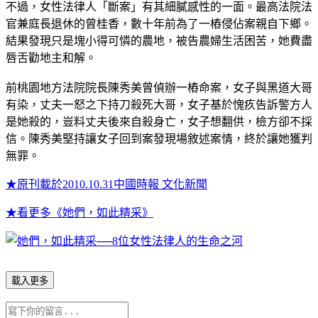
不過，女性法律人「斷案」有其細膩感性的一面。最高法院法
官兼庭長退休的曾桂香，數十年前為了一樁侵佔案親自下鄉。
結果發現只是塊小得可憐的農地，被告農婦生活困苦，她費盡
唇舌勸地主和解。
前桃園地方法院院長陳秀美曾偵辦一樁命案，女子與黑道大哥
有染，丈夫一怒之下持刀殺死大哥，女子基於愧疚告訴警方人
是她殺的，豈料丈夫後來自殺身亡，女子想翻供，檢方卻不採
信。陳秀美堅持讓女子回到案發現場敘述案情，終於讓她獲判
無罪。
★原刊載於2010.10.31中國時報 文化新聞
★看更多《她們，如此精采》
載入更多