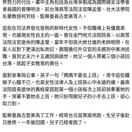
界努力的付出。書中主角包括為台灣爭取成為國際婦女法學會
會員國的曾陳明汝、前台灣高等法院法官陳孟瑩、台大法學院
名譽教授柯芳枝、監察委員古登美等人。
這些在司法界發光發熱的新時代女性，不但職場上有優異表
現，也展現女性自主的一面。曾任金門地方法院院長、以高等
法院法官退休的陳孟瑩，當年不但與大她廿歲的老師相戀，在
家人反對下更演出私奔記，跟隨擔任外交官的夫婿到中美洲述
職，直到丈夫六十五歲因病過世，她又一個人帶著三個小孩回
台灣，挑起子女教育的責任。
面對家事與公事，孩子一句「媽媽不要去上班」，常令這些鐵
娘子心酸不已，也是女性法律人及上班族心中永遠的痛。最高
法院庭長退休的黃綠星提起第一個小孩每次上班前就牽著她的
手，哭著不要她去上班，她只好甩開兒子的小手去上班，卻心
如刀割。
監察委員古登美為了工作，經常台北苗栗兩地跑，生兒子後赴
日進修，一年後回國，兒子已經會跑了。