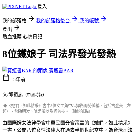
登入
我的部落格
我的部落格後台
我的帳號
登出
熱血推薦
心情日記
8位鐵娘子 司法界發光發熱
寶瓶書BAR
15年前
文/邱祖胤
（中國時報）
◆
《她們，如此精采》書中8位女主角中以捍衛弱勢著稱，包括古登美（左
起）、曾陳明汝、陳孟瑩以及柯芳枝。（陳怡誠攝）
由國際婦女法律學會中華民國分會策畫的《她們，如此精采》
一書，公開八位女性法律人在過去半個世紀當中，為台灣司法