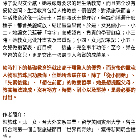
除了愛與安全感，她最嚴苛要求的是生活教育，而且完全沒有
妥協空間。生活教育包括人格教養、價值觀。對梁旅珠而言，
生活教育就像一塊沃土，當你將沃土整理好，無論你播灑什麼
種子，都會美麗綻放，結出豐盈果實。於是，女兒讀小一、小
二，她讓女兒藉著「寫字」養成認真、負責的學習態度；小三
時，她教女兒做計畫表及畫重點；小四，女兒記筆記；小五，
女兒做複習表、訂目標……這些，完全事半功倍。至今，樂在
學習的女兒，更是交出一張最令人激賞的成績單。
幼時打下的基礎教育造就出高于珺驚人的優秀，而背後的靈魂
人物梁旅珠居功厥偉，但她所念茲在茲，除了「從小開始」、
「先緊後鬆」、「想在前面」的教養哲學，她最想提醒父母，
教養無法速成，沒有祕方，時間、耐心以及堅持，是最必要的
付出。
作者簡介：
梁旅珠。北一女、台大外文系畢業，留學美國賓州大學，曾主
持台灣第一個自製旅遊節目「世界真奇妙」，獲得新聞局金鐘
獎。