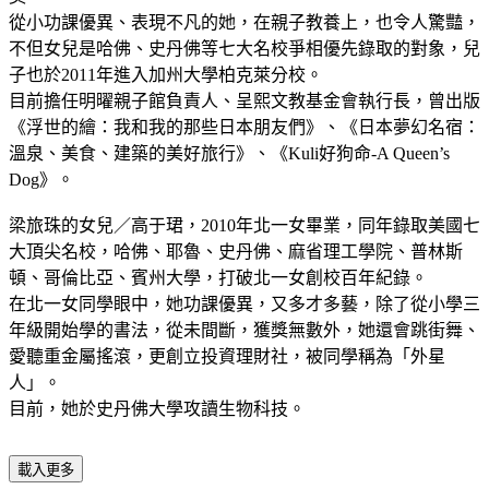
從小功課優異、表現不凡的她，在親子教養上，也令人驚豔，
不但女兒是哈佛、史丹佛等七大名校爭相優先錄取的對象，兒
子也於2011年進入加州大學柏克萊分校。
目前擔任明曜親子館負責人、呈熙文教基金會執行長，曾出版
《浮世的繪：我和我的那些日本朋友們》、《日本夢幻名宿：
溫泉、美食、建築的美好旅行》、《Kuli好狗命-A Queen’s
Dog》。
梁旅珠的女兒／高于珺，2010年北一女畢業，同年錄取美國七
大頂尖名校，哈佛、耶魯、史丹佛、麻省理工學院、普林斯
頓、哥倫比亞、賓州大學，打破北一女創校百年紀錄。
在北一女同學眼中，她功課優異，又多才多藝，除了從小學三
年級開始學的書法，從未間斷，獲獎無數外，她還會跳街舞、
愛聽重金屬搖滾，更創立投資理財社，被同學稱為「外星
人」。
目前，她於史丹佛大學攻讀生物科技。
載入更多