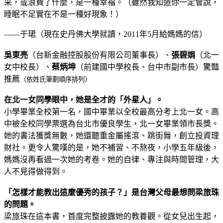
采，或浪費了什麼，是一種幸福。（雖然我知道你一定會說，
睡眠不足實在不是一種好現象！）
——于珺（現在史丹佛大學就讀，2011年5月給媽媽的信）
吳東亮
（台新金融控股股份有限公司董事長）、
張碧娟
（北一
女中校長）、
蔡炳坤
（前建國中學校長、台中市副市長）驚豔
推薦
（依姓氏筆劃順序排列）
在北一女同學眼中，她是全才的「外星人」。
小學畢業全校第一名，國中畢業以全校最高分考上北一女。高
中被全校同學票選為台北市優良學生，北一女畢業領市長獎。
她的書法獲獎無數，她還聽重金屬搖滾、跳街舞，創立投資理
財社。更令人驚嘆的是，她不補習、不熬夜，小學五年級後，
媽媽沒再看過一次她的考卷。她的自律、專注與時間管理，大
人不見得做得到。
「怎樣才能教出這麼優秀的孩子？」是台灣父母最想問梁旅珠
的問題。
梁旅珠在這本書，首度完整披露她的教養觀。從女兒出生起，