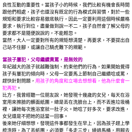
良性互動的重要性。當孩子小的時候，我們比較有機會長時間
跟他們相處，孩子也還沒有既定的行為模式與習慣，對於一些
規矩和要求比較容易徹底執行，因此一定要利用這個時候嚴格
要求，執行到位，盡量做到說一不二，孩子自然會了解父母的
要求都不是隨便說說的，不能輕忽。
當然，大人一定要對所有的規矩想清楚，再要求，不要提出自
己站不住腳，或讓自己騎虎難下的規範。
當孩子屢犯，父母繼續責罵，是無效的
年紀越大的孩子就越難強制、約束他們的行為，如果開始覺得
孩子有屢犯的傾向時，父母一定要馬上節制自己繼續唸或罵，
趕快針對問題，
用孩子的角度和立場去想想看，他為什麼會一
犯再犯
。
比方，我曾經聽一位朋友說，她發現十幾歲的女兒，每天在浴
室用來擦臉的髒面紙團，總是丟在洗臉台上，而不丟進垃圾桶
裡，讓她每次進浴室就一肚子火。她唸了好多次，要求改進，
女兒還是不把她的話當一回事。
後來她仔細想想，發現這件事都發生在早上，因為孩子趕上學
梳洗時，為了丟紙團，必須要「多走三步」繞過馬桶，用腳去