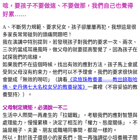
唸，要孩子不要做這、不要做那，我們自己也覺得
好累……
A、不斷努力規範、要求兒女，孩子卻屢屢再犯，我想這是很
多家長常常碰到的頭痛問題吧！
我在演講中特別提到，若發現孩子對我們的要求一次、兩次、
三次的當成耳邊風時，做父母的就要提高警覺了，因為孩子在
試探我們的底線。
如果我們不在這個時候，找出有效的應對方法，孩子馬上會感
受到父母沒有約束力，他們可以不予理會，我們的要求很快就
會變成「無效的嘮叨」（請看
《梁旅珠教養書——教出錄取哈
佛、史丹佛七大名校女兒的教養祕笈》
一書裡〈不容妥協的教
養堅持〉）。
父母制定規矩，必須說一不二
生活中人際間一再產生的「拉鋸戰」，考驗我們的應對智慧與
處理能力，慢慢累積，決定了相互的「權力、態度關係」，不
論是親子、夫妻、朋友或職場同事間，都是一樣的。
所以，對於孩子還很小的家長們，我一再強調從小培養親子間