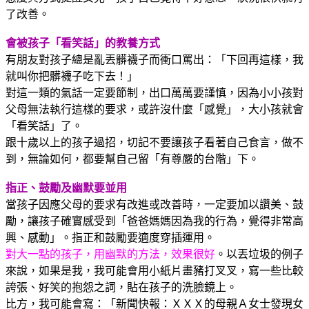
了改善。
會被孩子「看笑話」的教養方式
有朋友對孩子總是亂丟髒襪子而衝口罵出：「下回再這樣，我
就叫你把髒襪子吃下去！」
對這一類的氣話一定要節制，出口萬萬要謹慎，因為小小孩對
父母無法執行這樣的要求，或許沒什麼「感覺」，大小孩就會
「看笑話」了。
跟十歲以上的孩子過招，切記不要讓孩子看著自己食言，做不
到，無論如何，都要幫自己留「有尊嚴的台階」下。
指正、鼓勵及幽默要並用
當孩子因應父母的要求有改進或改善時，一定要加以讚美、鼓
勵，讓孩子確實感受到「爸爸媽媽因為我的行為，覺得非常高
興、感動」。指正和鼓勵要適度穿插運用。
對大一點的孩子，用幽默的方法，效果很好
。以丟垃圾的例子
來說，如果是我，我可能會用小紙片畫豬打叉叉，寫一些比較
誇張、好笑的抱怨之詞，貼在孩子的洗臉鏡上。
比方，我可能會寫：「新聞快報：ＸＸＸ的母親Ａ女士發現女