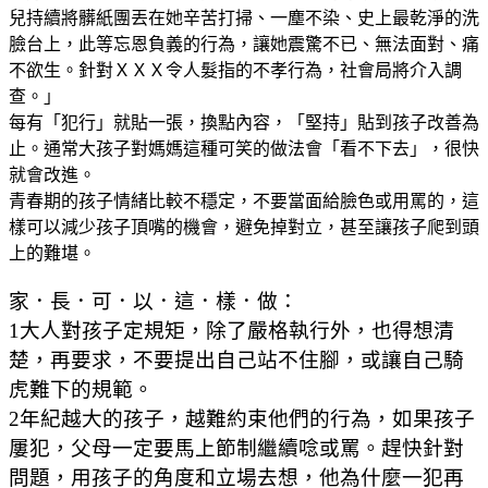
兒持續將髒紙團丟在她辛苦打掃、一塵不染、史上最乾淨的洗
臉台上，此等忘恩負義的行為，讓她震驚不已、無法面對、痛
不欲生。針對ＸＸＸ令人髮指的不孝行為，社會局將介入調
查。」
每有「犯行」就貼一張，換點內容，「堅持」貼到孩子改善為
止。通常大孩子對媽媽這種可笑的做法會「看不下去」，很快
就會改進。
青春期的孩子情緒比較不穩定，不要當面給臉色或用罵的，這
樣可以減少孩子頂嘴的機會，避免掉對立，甚至讓孩子爬到頭
上的難堪。
家．長．可．以．這．樣．做：
1大人對孩子定規矩，除了嚴格執行外，也得想清
楚，再要求，不要提出自己站不住腳，或讓自己騎
虎難下的規範。
2年紀越大的孩子，越難約束他們的行為，如果孩子
屢犯，父母一定要馬上節制繼續唸或罵。趕快針對
問題，用孩子的角度和立場去想，他為什麼一犯再