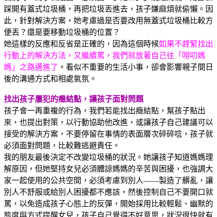
踩開有蓋式垃圾桶，再把垃圾丟進去，孩子嫌麻煩就偷懶。因
此，針對解決方案，她考慮過是否要改用無蓋式垃圾桶比較方
便丟？還是要移動垃圾桶的位置？
她這樣的反應和反省是正確的，因為這個時候
如果不趕緊找出
行動上的解決方法，又繼續罵，我們就放著自己往「嘮叨媽
媽」之路邁進了
。看似不重要的生活小事，卻會影響親子間日
後的溝通方式和相處氣氛。
找出孩子屢犯的癥結點，讓孩子面對問題
孩子會一再重複的行為，我們若能找出癥結點，幫孩子點出
來，也提出對策，以行動協助他改進，或讓孩子自己建議可以
接受的解決方案，不要停留在事情的表面層次碎碎唸，孩子就
必須面對問題，比較難逃避責任。
我的朋友最後決定不改變垃圾桶的狀況。她讓孩子知道媽媽理
解原因，但她堅持女兒必須體諒媽媽的辛苦與困擾，也強調大
家一起使用的公共空間，必須考慮到別人——製造了髒亂，讓
別人不舒服或給別人困擾都不應該，然後控制自己不要開口就
罵，以免造成孩子心態上的反彈，開始採用比較輕鬆、幽默的
態度與方式提醒女兒，孩子自己覺得不好意思，狀況很快就有